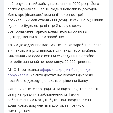
найпопулярніший займ у населення в 2020 році. Його
легко отримують навіть люди з невеликим доходом.
Для мікрофінансової компанії головне, щоб
позичальник мав стабільний дохід, нехай і не офіційний.
Ідеально буде, якщо він ще й має у своєму
розпорядженні гарною кредитною історією і з
підтвердженим рівнем заробітку.
Таким доходом вважається не тільки заробітна плата,
а й пенсія, а в ряді випадків стипендія або посібник.
Максимальна сума споживчих кредитів на особисті
потреби зазвичай не перевищує 20 000 гривень.
МФО Твоя позика
оформляє кредит без довідок і
поручителів
. Клієнту достатньо вказати джерело
постійного доходу і дочекатися рішення банку.
Якщо ви хочете заощадити на відсотках, то зверніть
увагу на кредити з забезпеченням. Таким
забезпеченням можуть бути. При представленні
додаткових документів відсоток за позикою
зменшується.