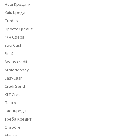
Нові Кредити
Клік Кредит
Credos
ПростоКредит
Фін Сфера
Ewa Cash
Fin X
Avans credit
MisterMoney
EasyCash
Credi Send
KLT Credit
Панго
СлонКредіт
Треба Кредит
Старфін
Монто