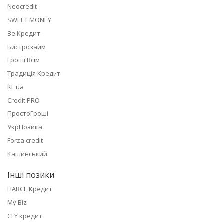
Neocredit
SWEET MONEY
Зе Кредит
Бистрозайм
Гроші Всім
Традиція Кредит
KF ua
Credit PRO
ПростоГроші
УкрПозика
Forza credit
Кашинський
Інші позики
НАВСЕ Кредит
My Biz
CLY кредит