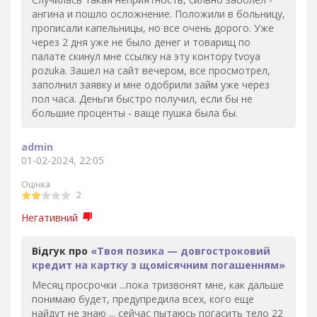
ангина и пошло осложнение. Положили в больницу,
прописали капельницы, но все очень дорого. Уже
через 2 дня уже не было денег и товарищ по
палате скинул мне ссылку на эту контору tvoya
pozuka. Зашел на сайт вечером, все просмотрел,
заполнил заявку и мне одобрили займ уже через
пол часа. Деньги быстро получил, если бы не
большие проценты - ваще пушка была бы.
admin
01-02-2024, 22:05
Оцінка
2
Негативний
Відгук про
«Твоя позика — довгостроковий
кредит на картку з щомісячним погашенням»
Месяц просрочки ...пока тризвонят мне, как дальше
понимаю будет, предупредила всех, кого еще
найдут не знаю ... сейчас пытаюсь погасить тело 22