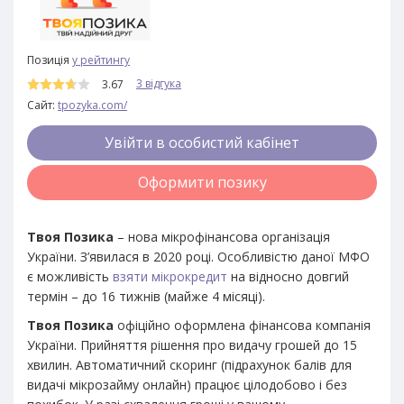
Позиція
у рейтингу
3 відгука
3.67
Сайт:
tpozyka.com/
Увійти в особистий кабінет
Оформити позику
Твоя Позика
– нова мікрофінансова організація
України. З’явилася в 2020 році. Особливістю даної МФО
є можливість
взяти мікрокредит
на відносно довгий
термін – до 16 тижнів (майже 4 місяці).
Твоя Позика
офіційно оформлена фінансова компанія
України. Прийняття рішення про видачу грошей до 15
хвилин. Автоматичний скоринг (підрахунок балів для
видачі мікрозайму онлайн) працює цілодобово і без