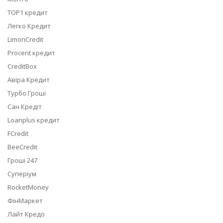
TOP1 кредит
Легко Кредит
LimonCredit
Procent кредит
CreditBox
Авіра Кредит
Турбо Гроші
Сан Кредіт
Loanplus кредит
FCredit
BeeCredit
Гроші 247
Суперіум
RocketMoney
ФінМаркет
Лайт Кредо