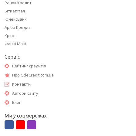
Ранок Кредит
БітКепітал
ЮнексБанк
Аріба Кредит
Кріпсі
Фанні Мані
Сервіс
Рейтинг кредитів
Про GdeCredit.com.ua
Контакти
Автори сайту
Блог
Ми у соцмережах