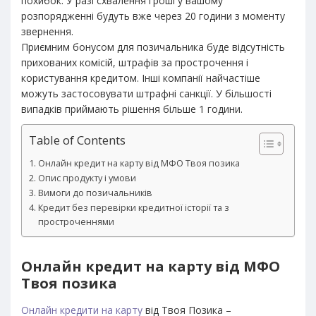
похибок. У разі схвалення гроші у вашому
розпорядженні будуть вже через 20 години з моменту
звернення.
Приємним бонусом для позичальника буде відсутність
прихованих комісій, штрафів за прострочення і
користування кредитом. Інші компанії найчастіше
можуть застосовувати штрафні санкції. У більшості
випадків приймають рішення більше 1 години.
Table of Contents
Онлайн кредит на карту від МФО Твоя позика
Опис продукту і умови
Вимоги до позичальників
Кредит без перевірки кредитної історії та з
простроченнями
Онлайн кредит на карту від МФО
Твоя позика
Онлайн кредити на карту
від Твоя Позика –