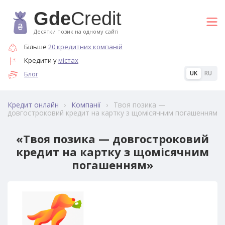
Gde
Credit
Десятки позик на одному сайті
Більше
20 кредитних компаній
Кредити у
містах
UK
RU
Блог
›
›
Твоя позика —
Кредит онлайн
Компанії
довгостроковий кредит на картку з щомісячним погашенням
«Твоя позика — довгостроковий
кредит на картку з щомісячним
погашенням»
41