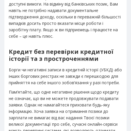
доступні вимоги. На відміну від банківських позик, Вам
навіть не потрібно надавати документальне
підтвердження доходу, оскільки в переважній більшості
випадків досить просто вказати місце роботи і
заробітну плату. Якщо ж ви підприємець і працюєте на
себе – це навіть плюс.
Кредит без перевірки кредитної
історії та з простроченнями
Борги чи негативні записи в кредитній історії (УБКД) або
інших боргових реєстрах не завжди є перешкодою для
прийняття на себе іншого зобов’язання у разі потреби.
Пам’ятайте, що одне негативне рішення щодо кредиту
не означає, що ви не можете продовжувати подавати
заявки. Однак не намагайтеся приховати будь-яку
інформацію. Хоча заявка на отримання позики до
зарплати не вимагає від вас надання Твоєї позики
великої документації про себе, сучасні онлайн-сервіси
мають перевірені системи, які дозволяють отримати