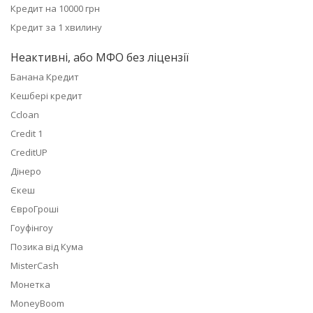
Кредит на 10000 грн
Кредит за 1 хвилину
Неактивні, або МФО без ліцензії
Банана Кредит
Кешбері кредит
Ccloan
Credit 1
CreditUP
Дінеро
Єкеш
ЄвроГроші
Гоуфінгоу
Позика від Кума
MisterCash
Монетка
MoneyBoom