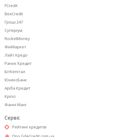
FCredit
BeeCredit
Гроші 247
Суперіум
RocketMoney
ФінМаркет
Лайт Кредо
Ранок Кредит
БітКепітал
ЮнексБанк
Аріба Кредит
Кріпсі
Фанні Мані
Сервіс
Рейтинг кредитів
Про GdeCredit.com.ua