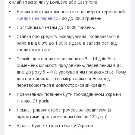
онлайн такі ж як і у LoviLave або CashPoint.
Новим клієнтам компанія готова видати терміновий
кредит без перевірок
до до 3000 гривень.
Постійним клієнтам до 10000 гривень.
Ставка про кредиту індивідуальна і коливається в
районі від 0,9% до 1,99% в день в залежності від
кредитної історії.
Термін: для нових позичальників 5 – 14 днів без
обмежень кількості продовжень, перевіреним від 5
днів до року 5 – ∞ (з урахуванням продовжень). Тому
для постійних клієнтів мікрозайм від Неокредіт
перетворюється в довгостроковий кредит.
Позичальник повинен бути громадянином України
старше 21 років.
Немає тривалих прострочень за кредитами (з
відкритими простроченням більше 120 днів).
У вас є будь-яка карта банку України.