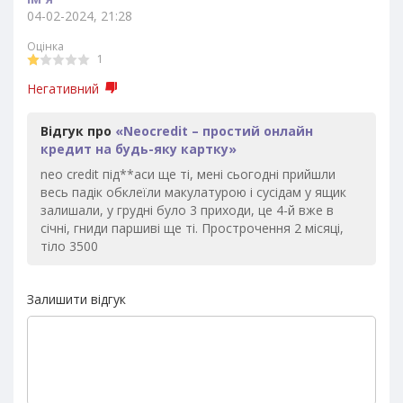
04-02-2024, 21:28
Оцінка
1
Негативний
Відгук про
«Neocredit – простий онлайн
кредит на будь-яку картку»
neo credit під**аси ще ті, мені сьогодні прийшли
весь падік обклеїли макулатурою і сусідам у ящик
залишали, у грудні було 3 приходи, це 4-й вже в
січні, гниди паршиві ще ті. Прострочення 2 місяці,
тіло 3500
Залишити відгук