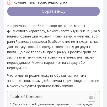
Компанія тимчасово недоступна
Обрати іншу
Неприємності, особливо якщо це неприємності
фінансового характеру, можуть застебнути зненацька в
найнесподіваніший момент. Пізній вечір, нічний час або
ранній ранок, здавалося б, абсолютно не підходять час
для пошуку грошей в кредит. Звертатися до друзів
вночі, що вже говорити про 5 ранку. Просити гроші до
зарплати в такий час не тільки не етично, але і вкрай
нерозсудливо. Можна нарватися на сварку або
нерозуміння.
Часто навіть родичі можуть образитися на таке
занепокоєння, а самі доброзичливі друзі іноді просто не
можуть виручити грошима блискавично.
Table of Contents
Сервіс Neocredit допоможе отримати простий кредит