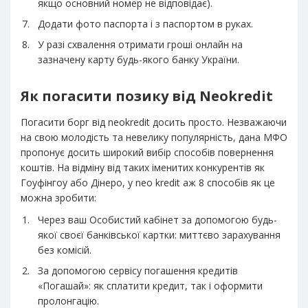
якщо основний номер не відповідає).
Додати фото паспорта і з паспортом в руках.
У разі схвалення отримати гроші онлайн на
зазначену карту будь-якого банку України.
Як погасити позику від Neokredit
Погасити борг від neokredit досить просто. Незважаючи
на свою молодість та невелику популярність, дана МФО
пропонує досить широкий вибір способів повернення
коштів. На відміну від таких іменитих конкурентів як
Гоуфінгоу або Дінеро, у neo kredit аж 8 способів як це
можна зробити:
Через ваш Особистий кабінет за допомогою будь-
якої своєї банківської картки: миттєво зарахування
без комісій.
За допомогою сервісу погашення кредитів
«Погашай»: як сплатити кредит, так і оформити
пролонгацію.