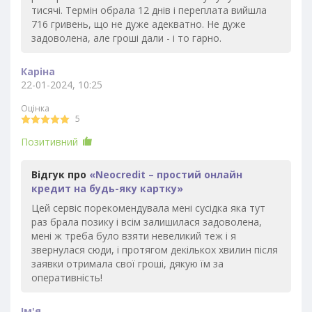
тисячі. Термін обрала 12 днів і переплата вийшла
716 гривень, що не дуже адекватно. Не дуже
задоволена, але гроші дали - і то гарно.
Каріна
22-01-2024, 10:25
Оцінка
5
Позитивний
Відгук про
«Neocredit – простий онлайн
кредит на будь-яку картку»
Цей сервіс порекомендувала мені сусідка яка тут
раз брала позику і всім залишилася задоволена,
мені ж треба було взяти невеликий теж і я
звернулася сюди, і протягом декількох хвилин після
заявки отримала свої гроші, дякую їм за
оперативність!
Ім'я