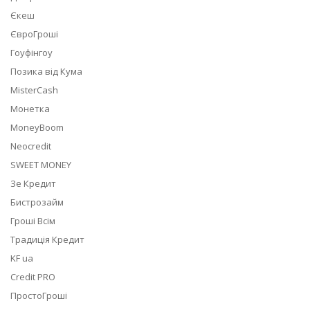
Єкеш
ЄвроГроші
Гоуфінгоу
Позика від Кума
MisterCash
Монетка
MoneyBoom
Neocredit
SWEET MONEY
Зе Кредит
Бистрозайм
Гроші Всім
Традиція Кредит
KF ua
Credit PRO
ПростоГроші