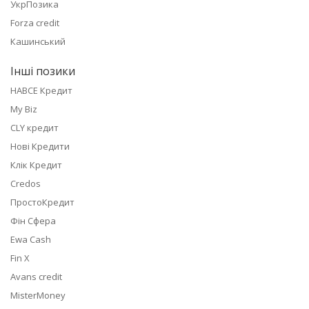
УкрПозика
Forza credit
Кашинський
Інші позики
НАВСЕ Кредит
My Biz
CLY кредит
Нові Кредити
Клік Кредит
Credos
ПростоКредит
Фін Сфера
Ewa Cash
Fin X
Avans credit
MisterMoney