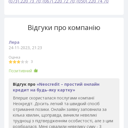
(073) 220 73 70; (067) 220 72 70; (050) 220 74 70
Відгуки про компанію
Лера
24-11-2023, 21:23
Оцінка
3
Позитивний
Відгук про
«Neocredit – простий онлайн
кредит на будь-яку картку»
Вперше скористалася послугами компанії
Неокредіт. Досить легкий та швидкий спосіб
отримання позики. Онлайн заявку заповнила за
кілька хвилин, щоправда, виникли невеликі
труднощі з підтвердженням особистості, але з цим
розібралася. Мені схвалили невелику суму - 3