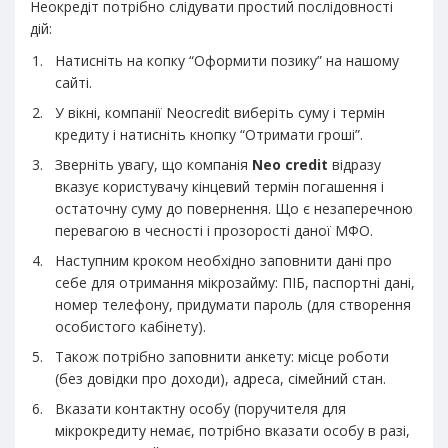
Неокредіт потрібно слідувати простий послідовності
дій:
Натисніть на копку “Оформити позику” на нашому
сайті.
У вікні, компанії Neocredit виберіть суму і термін
кредиту і натисніть кнопку “Отримати гроші”.
Зверніть увагу, що компанія
Neo credit
відразу
вказує користувачу кінцевий термін погашення і
остаточну суму до повернення. Що є незаперечною
перевагою в чесності і прозорості даної МФО.
Наступним кроком необхідно заповнити дані про
себе для отримання мікрозайму: ПІБ, паспортні дані,
номер телефону, придумати пароль (для створення
особистого кабінету).
Також потрібно заповнити анкету: місце роботи
(без довідки про доходи), адреса, сімейний стан.
Вказати контактну особу (поручителя для
мікрокредиту немає, потрібно вказати особу в разі,