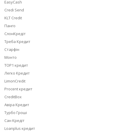
EasyCash
Credi Send
KLT Credit
Панго
СлонКредіт
Треба Кредит
Старфін
Монто
TOP1 кредит
Легко Кредит
LimonCredit
Procent кредит
CreditBox
Авіра Кредит
Турбо Гроші
Сан Кредіт
Loanplus кредит