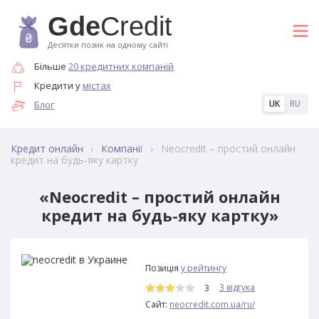
Gde
Credit
Десятки позик на одному сайті
Більше
20 кредитних компаній
Кредити у
містах
UK
RU
Блог
›
›
Neocredit – простий онлайн
Кредит онлайн
Компанії
кредит на будь-яку картку
«Neocredit – простий онлайн
кредит на будь-яку картку»
Позиція
у рейтингу
3 відгука
3
Сайт:
neocredit.com.ua/ru/