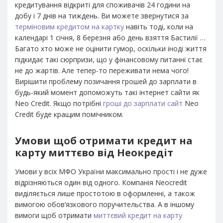
кредитування відкриті для споживачів 24 години на
добу і 7 днів на тиждень. Ви можете звернутися за
терміновим кредитом на картку
навіть тоді, коли на
календарі 1 січня, 8 березня або день взяття Бастилії …
Багато хто може не оцінити гумор, оскільки іноді життя
підкидає такі сюрпризи, що у фінансовому питанні стає
не до жартів. Але тепер-то переживати нема чого!
Вирішити проблему позичання грошей до зарплати в
будь-який момент допоможуть такі інтернет сайти як
Neo Credit. Якщо потрібні
гроші до зарплати сайт
Neo
Credit буде кращим помічником.
Умови щоб отримати кредит на
карту миттєво від Неокредіт
Умови у всіх МФО України максимально прості і не дуже
відрізняються один від одного. Компанія Neocredit
виділяється лише простотою в оформленні, а також
вимогою обов’язкового поручительства. А в іншому
вимоги щоб отримати
миттєвий кредит на карту