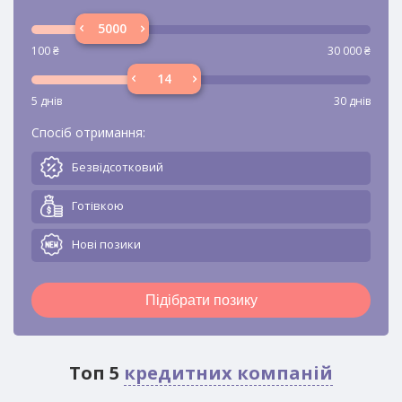
100
₴
30 000
₴
5 днів
30 днів
Спосіб отримання:
Безвідсотковий
Готівкою
Новi позики
Підібрати позику
Топ 5
кредитних компаній