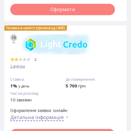
Оформити
Позика в крипті (промокод LIME)
18
2
2 відгука
Ставка:
До повернення:
1%
5 700
грн.
у день
Час на розгляд:
10 хвилин
Оформлення заявки:
онлайн
Детальна інформація