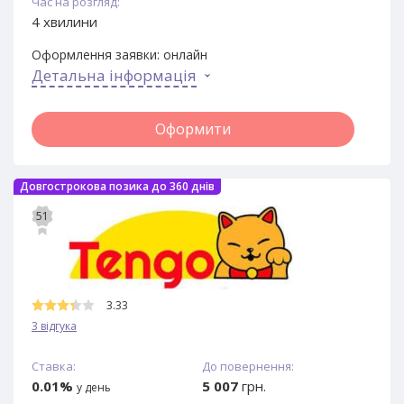
Час на розгляд:
4 хвилини
Оформлення заявки:
онлайн
Детальна інформація
Оформити
Довгострокова позика до 360 днів
51
3.33
3 відгука
Ставка:
До повернення:
0.01%
5 007
грн.
у день