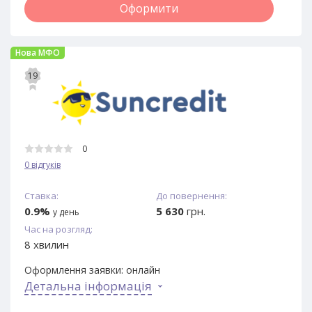
Оформити
Нова МФО
19
0
0 відгуків
Ставка:
До повернення:
0.9%
5 630
грн.
у день
Час на розгляд:
8 хвилин
Оформлення заявки:
онлайн
Детальна інформація