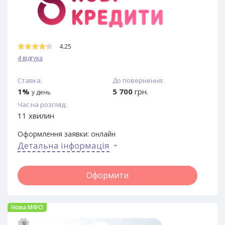
4.25
4 відгука
Ставка:
До повернення:
1%
5 700
грн.
у день
Час на розгляд:
11 хвилин
Оформлення заявки:
онлайн
Детальна інформація
Оформити
Нова МФО
9