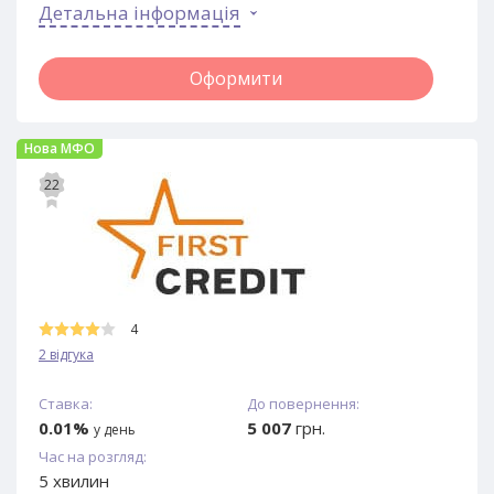
Детальна інформація
Оформити
Нова МФО
22
4
2 відгука
Ставка:
До повернення:
0.01%
5 007
грн.
у день
Час на розгляд:
5 хвилин