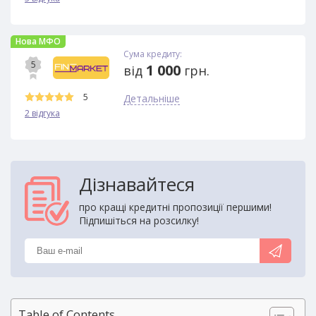
Нова МФО
Сума кредиту:
5
1 000
від
грн.
5
Детальніше
2 відгука
Дізнавайтеся
про кращі кредитні пропозиції першими!
Підпишіться на розсилку!
Table of Contents