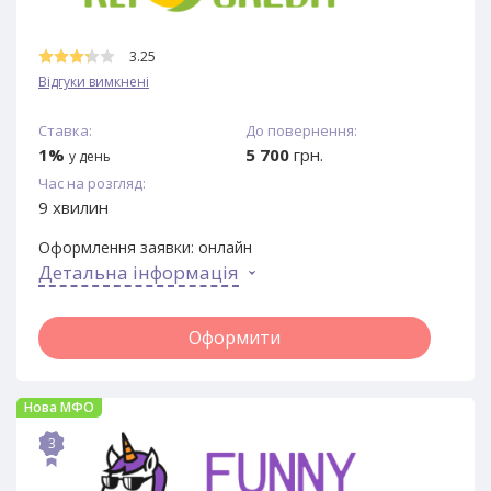
3.25
Відгуки вимкнені
Ставка:
До повернення:
1%
5 700
грн.
у день
Час на розгляд:
9 хвилин
Оформлення заявки:
онлайн
Детальна інформація
Оформити
Нова МФО
3