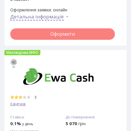
Оформлення заявки:
онлайн
Детальна інформація
Оформити
Маловідома МФО
42
3
6 відгуків
Ставка:
До повернення:
0.1%
5 070
грн.
у день
Час на розгляд: