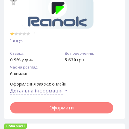
1
1 відгук
Ставка:
До повернення:
0.9%
5 630
грн.
у день
Час на розгляд:
6 хвилин
Оформлення заявки:
онлайн
Детальна інформація
Оформити
Нова МФО