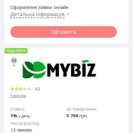
Оформлення заявки:
онлайн
Детальна інформація
Оформити
Нова МФО
24
3.2
5 відгуків
Ставка:
До повернення:
1%
5 700
грн.
у день
Час на розгляд:
13 хвилин