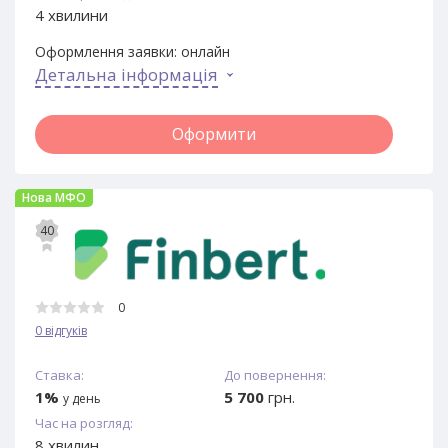
4 хвилини
Оформлення заявки:
онлайн
Детальна інформація
Оформити
Нова МФО
40
0
0 відгуків
Ставка:
До повернення:
1%
5 700
грн.
у день
Час на розгляд:
8 хвилин