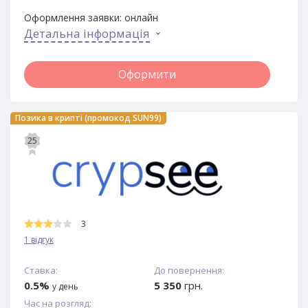
Оформлення заявки:
онлайн
Детальна інформація
Оформити
Позика в крипті (промокод SUN99)
25
3
1 відгук
Ставка:
До повернення:
0.5%
5 350
грн.
у день
Час на розгляд: