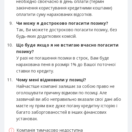
необхідно своєчасно в день оплати (термін
закінчення користування кредитними коштами)
оплатити суму нарахованих відсотків.
Чи можу я достроково погасити позику?
Так, Ви можете достроково погасити позику, без
будь-яких додаткових комісій.
Що буде якщо я не встигаю вчасно погасити
позику?
У разі не погашення позики в строк, Вам буде
нарахована пеня в розмірі 1% до Вашої поточної
ставки по кредиту.
Чому мені відмовили у позиці?
Найчастіше компанії залишає за собою право не
оголошувати причину відмови по позиці. Але
зазвичай ви або неправильно вказали свої дані або
маєте ну прям вже дуже погану кредитну історію і
багато заборгованостей в інших фінансових
установах.
Компанія тимчасово недоступна