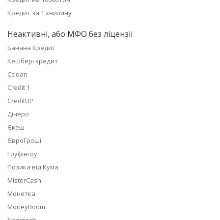
Кредит за 1 хвилину
Неактивні, або МФО без ліцензії
Банана Кредит
Кешбері кредит
Ccloan
Credit 1
CreditUP
Дінеро
Єкеш
ЄвроГроші
Гоуфінгоу
Позика від Кума
MisterCash
Монетка
MoneyBoom