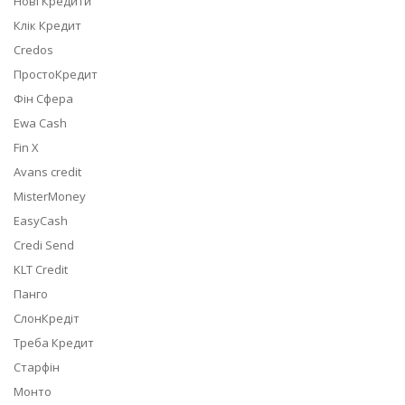
Нові Кредити
Клік Кредит
Credos
ПростоКредит
Фін Сфера
Ewa Cash
Fin X
Avans credit
MisterMoney
EasyCash
Credi Send
KLT Credit
Панго
СлонКредіт
Треба Кредит
Старфін
Монто