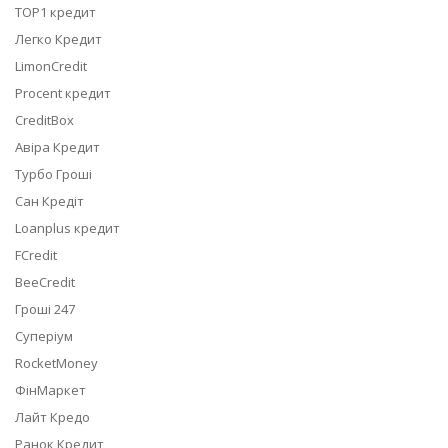
TOP1 кредит
Легко Кредит
LimonCredit
Procent кредит
CreditBox
Авіра Кредит
Турбо Гроші
Сан Кредіт
Loanplus кредит
FCredit
BeeCredit
Гроші 247
Суперіум
RocketMoney
ФінМаркет
Лайт Кредо
Ранок Кредит