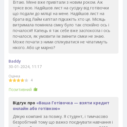
Вітаю. Мене вже привітали з новим роком. Аж
трясе всю. Надійшов лист на сусідку від готівочки
що подали до міліції на мене. Надійшов лист на
брата від Лайм капітал підкажіть хто це. Місяць
витримала поміняла сімку було так спокійно ось і
почалося!! Капець я так себе вже заспокоїла і ось
почалося, як умовити їм змінити сімки не знаю.
Може почати з ними спілкуватися не чіпатимуть
нікого. Або це марно?
Baddy
30-01-2024, 11:17
Оцінка
4
Позитивний
Відгук про
«Ваша Готівочка — взяти кредит
онлайн або готівкою»
Дякую компанії за позику. Я студент, і тимчасово
безробітний тому що важко поєднувати навчання і