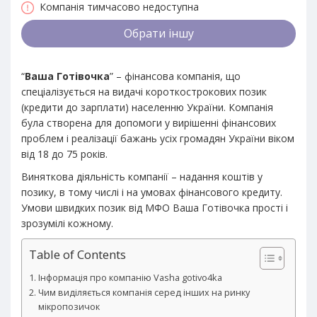
Компанія тимчасово недоступна
Обрати іншу
“
Ваша Готівочка
” – фінансова компанія, що
спеціалізується на видачі короткострокових позик
(кредити до зарплати) населенню України. Компанія
була створена для допомоги у вирішенні фінансових
проблем і реалізації бажань усіх громадян України віком
від 18 до 75 років.
Виняткова діяльність компанії – надання коштів у
позику, в тому числі і на умовах фінансового кредиту.
Умови швидких позик від МФО Ваша Готівочка прості і
зрозумілі кожному.
Table of Contents
Інформація про компанію Vasha gotivo4ka
Чим виділяється компанія серед інших на ринку
мікропозичок