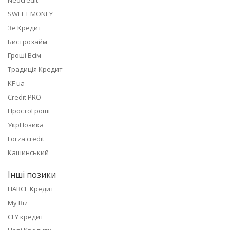
Neocredit
SWEET MONEY
Зе Кредит
Бистрозайм
Гроші Всім
Традиція Кредит
KF ua
Credit PRO
ПростоГроші
УкрПозика
Forza credit
Кашинський
Інші позики
НАВСЕ Кредит
My Biz
CLY кредит