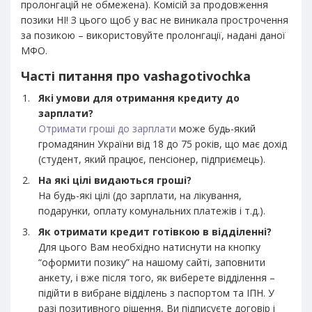
пролонгацій не обмежена). Комісій за продовження
позики НІ! З цього щоб у вас не виникала прострочення
за позикою – використовуйте пролонгації, надані даної
МФО.
Часті питання про vashagotivochka
Які умови для отримання кредиту до
зарплати?
Отримати гроші до зарплати
може будь-який
громадянин України від 18 до 75 років, що має дохід
(студент, який працює, пенсіонер, підприємець).
На які цілі видаються гроші?
На будь-які цілі (до зарплати, на лікування,
подарунки, оплату комунальних платежів і т.д.).
Як отримати кредит готівкою в відділенні?
Для цього Вам необхідно натиснути на кнопку
“оформити позику” на нашому сайті, заповнити
анкету, і вже після того, як виберете відділення –
підійти в вибране відділень з паспортом та ІПН. У
разі позитивного рішення, Ви підписуєте договір і