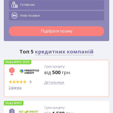
Готівкою
Новi позики
Підібрати позику
Топ 5
кредитних компаній
Нова МФО 2025
Сума кредиту:
1
500
від
грн.
5
Детальніше
2 відгука
Нова МФО
Сума кредиту:
2