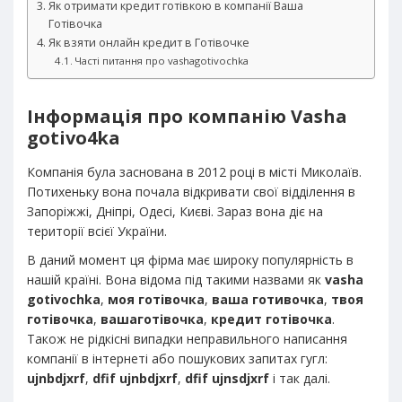
Як отримати кредит готівкою в компанії Ваша
Готівочка
Як взяти онлайн кредит в Готівочке
Часті питання про vashagotivochka
Інформація про компанію Vasha
gotivo4ka
Компанія була заснована в 2012 році в місті Миколаїв.
Потихеньку вона почала відкривати свої відділення в
Запоріжжі, Дніпрі, Одесі, Києві. Зараз вона діє на
території всієї України.
В даний момент ця фірма має широку популярність в
нашій країні. Вона відома під такими назвами як
vasha
gotivochka
,
моя готівочка
,
ваша готивочка
,
твоя
готівочка
,
вашаготівочка
,
кредит готівочка
.
Також не рідкісні випадки неправильного написання
компанії в інтернеті або пошукових запитах гугл:
ujnbdjxrf
,
dfif ujnbdjxrf
,
dfif ujnsdjxrf
і так далі.