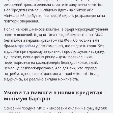
рекламний трюк, а реальна стратегія залучення клієнтів.
Нові кредитні компанії свідомо йдуть на збиток або
мінімальний прибуток при першій видачі, розраховуючи на
повторні звернення.
Попит на нові фінансові компанії в сфері мікрокредитування
просто шалений. Щодня тисячі людей шукають нові МФО
без відмов з першим кредитом під 0% – бо людина вже
брала
мікрозайми
у всіх компаніях, що видають гроші без
відсотків при першому зверненні, і просто шукає наступну.
Це, звісно, певна іронія ринку – деякі позичальники
перетворилися на колекціонерів безвідсоткових акцій,
немов це cashback-програма. Але для тих, хто справді
потребує одноразової допомоги – нові мфо, які тільки
відкрились, це реально вигідна можливість.
Умови та вимоги в нових кредитах:
мінімум бар’єрів
Основний продукт МФО – мікрозайм онлайн на суму від 500