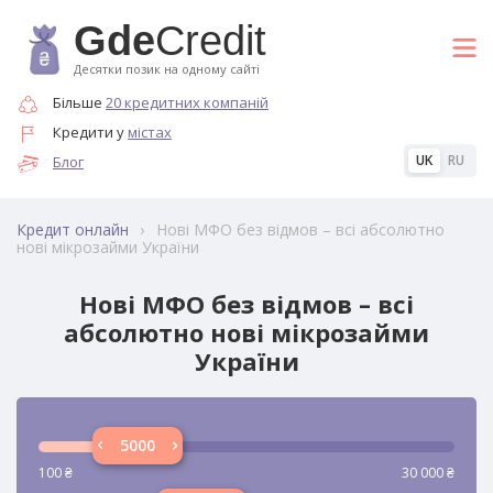
Gde
Credit
Десятки позик на одному сайті
Більше
20 кредитних компаній
Кредити у
містах
UK
RU
Блог
›
Нові МФО без відмов – всі абсолютно
Кредит онлайн
нові мікрозайми України
Нові МФО без відмов – всі
абсолютно нові мікрозайми
України
100
₴
30 000
₴