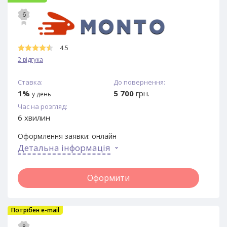
6
4.5
2 відгука
Ставка:
До повернення:
1%
5 700
грн.
у день
Час на розгляд:
6 хвилин
Оформлення заявки:
онлайн
Детальна інформація
Оформити
Потрібен e-mail
8