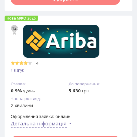
Нова МФО 2026
12
4
1 відгук
Ставка:
До повернення:
0.9%
5 630
грн.
у день
Час на розгляд:
2 хвилини
Оформлення заявки:
онлайн
Детальна інформація