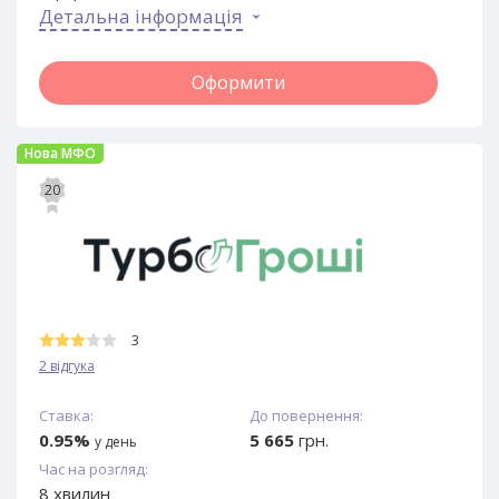
Детальна інформація
Оформити
Нова МФО
20
3
2 відгука
Ставка:
До повернення:
0.95%
5 665
грн.
у день
Час на розгляд:
8 хвилин