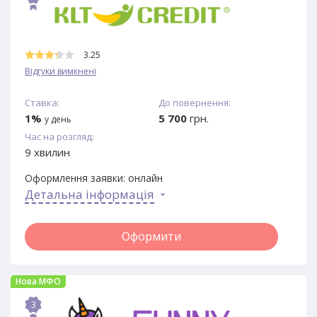
3.25
Відгуки вимкнені
Ставка:
До повернення:
1%
5 700
грн.
у день
Час на розгляд:
9 хвилин
Оформлення заявки:
онлайн
Детальна інформація
Оформити
Нова МФО
3