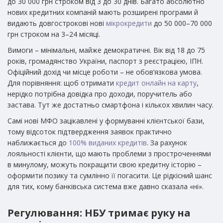
до 30 000 грн строком від 3 до 30 днів. Багато абсолютно
нових кредитних компаній мають розширені програми й
видають довгострокові нові
мікрокредити
до 50 000–70 000
грн строком на 3–24 місяці.
Вимоги – мінімальні, майже демократичні. Вік від 18 до 75
років, громадянство України, паспорт з реєстрацією, ІПН.
Офіційний дохід чи місце роботи – не обов’язкова умова.
Для порівняння: щоб отримати
кредит онлайн на карту
,
нерідко потрібна довідка про доходи, поручитель або
застава. Тут же достатньо смартфона і кількох хвилин часу.
Самі нові МФО зацікавлені у формуванні клієнтської бази,
тому відсоток підтвердження заявок практично
наближається до
100% виданих кредитів
. За рахунок
лояльності клієнти, що мають проблеми з простроченнями
в минулому, можуть покращити свою кредитну історію –
оформити позику та сумлінно її погасити. Це рідкісний шанс
для тих, кому банківська система вже давно сказала «ні».
Регулювання: НБУ тримає руку на