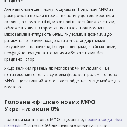
в підвалі».
Але найголовніше – чому їх шукають. Популярні МФО за
роки роботи почали втрачати частину довіри: жорсткий
скоринг, автоматичні відмови навіть постійним клієнтам,
обмеження лімітів і зростання ставок. Нові компанії
мікрозаймів виглядають більш гнучкими, відкритими до
ризику та готовими працювати з «нестандартними»
ситуаціями – наприклад, із переселенцями, з військовими,
неофіційно працевлаштованими або клієнтами без
кредитної історії.
Якщо великий гравець як Monobank чи PrivatBank – це
п’ятизірковий готель із суворим фейс-контролем, то нова
МФО – це затишний хостел, де знайдеться місце майже для
кожного.
Головна «фішка» нових МФО
України: акція 0%
Головний магніт нових МФО – це, звісно,
перший кредит без
відсотків
. Ставка під 0% для першого кредиту – це не