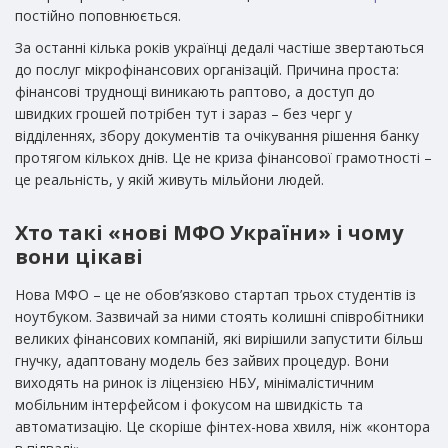
постійно поповнюється.
За останні кілька років українці дедалі частіше звертаються
до послуг мікрофінансових організацій. Причина проста:
фінансові труднощі виникають раптово, а доступ до
швидких грошей потрібен тут і зараз – без черг у
відділеннях, збору документів та очікування рішення банку
протягом кількох днів. Це не криза фінансової грамотності –
це реальність, у якій живуть мільйони людей.
Хто такі «нові МФО України» і чому
вони цікаві
Нова МФО – це не обов’язково стартап трьох студентів із
ноутбуком. Зазвичай за ними стоять колишні співробітники
великих фінансових компаній, які вирішили запустити більш
гнучку, адаптовану модель без зайвих процедур. Вони
виходять на ринок із ліцензією НБУ, мінімалістичним
мобільним інтерфейсом і фокусом на швидкість та
автоматизацію. Це скоріше фінтех-нова хвиля, ніж «контора