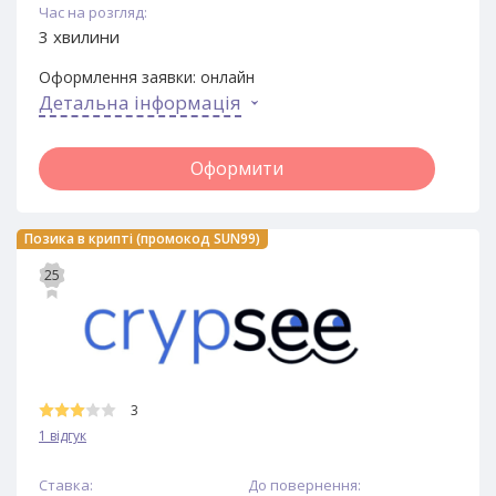
Час на розгляд:
3 хвилини
Оформлення заявки:
онлайн
Детальна інформація
Оформити
Позика в крипті (промокод SUN99)
25
3
1 відгук
Ставка:
До повернення: