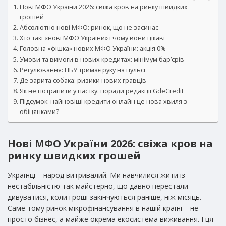
Нові МФО України 2026: свіжа кров на ринку швидких
грошей
Абсолютно нові МФО: ринок, що не засинає
Хто такі «нові МФО України» і чому вони цікаві
Головна «фішка» нових МФО України: акція 0%
Умови та вимоги в нових кредитах: мінімум бар’єрів
Регулювання: НБУ тримає руку на пульсі
Де зарита собака: ризики нових гравців
Як не потрапити у пастку: поради редакції GdeCredit
Підсумок: найновіші кредити онлайн це нова хвиля з
обіцянками?
Нові МФО України 2026: свіжа кров на
ринку швидких грошей
Українці – народ витривалий. Ми навчилися жити із
нестабільністю так майстерно, що давно перестали
дивуватися, коли гроші закінчуються раніше, ніж місяць.
Саме тому ринок мікрофінансування в нашій країні – не
просто бізнес, а майже окрема екосистема виживання. І ця