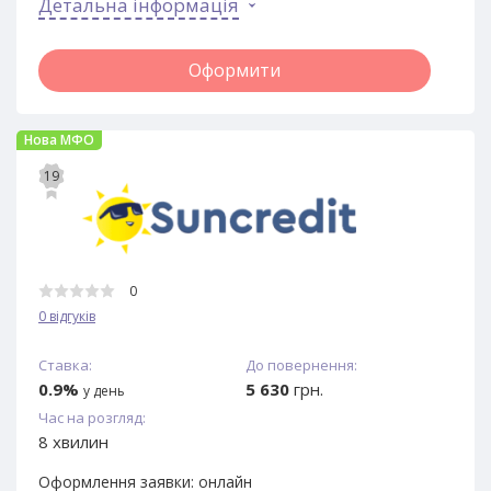
Детальна інформація
Оформити
Нова МФО
19
0
0 відгуків
Ставка:
До повернення:
0.9%
5 630
грн.
у день
Час на розгляд:
8 хвилин
Оформлення заявки:
онлайн