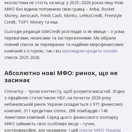
екосистема не стоїть на місці: у 2025–2026 роках нішу Нові
МФО без відмов поповнили свіжі гравці – Ariba, Rocket
Money, Aerocash, Fresh Cash, Monto, LehkoCredit, Freestyle
Credit, TOP1 Money та інші.
Сьогодні редакція GdeCredit розглядає їх як явище – з усіма
перевагами, нюансами та застереженнями. Ми зібрали
повний список як перевірених та надійних мікрофінансових
компаній з історією, так і всі
маловідомі кредити онлайн
список 2025-2026.
Абсолютно нові МФО: ринок, що не
засинає
Спочатку – трохи контексту, щоб розуміти масштаб. Згідно
з офіційною статистикою НБУ, на початок 2026 року
небанківський ринок України складається з 971 фінансової
компанії, 311 кредитних спілок, 288 ломбардів і 146
лізингових компаній. Серед цього фінансового зоопарку
МФО займають своє особливе місце – гучне,
контроверсійне, але незамінне. І цей
список МФО України