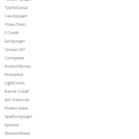
ТурбоГроші
Сан Кредит
Лоан Плюс
F Credit
Би Кредит
Гроши 247
Супериум
Rocket Money
Finmarket
LightCredo
Ranok Credit
Бит Капитал
Юнекс Банк
Ариба Кредит
Крипси
Фанни Мани