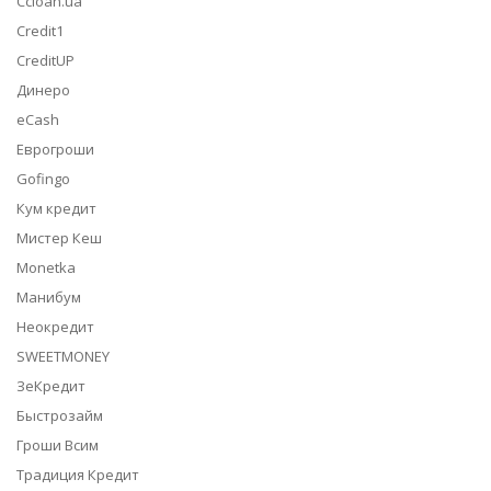
Ccloan.ua
Credit1
CreditUP
Динеро
eCash
Еврогроши
Gofingo
Кум кредит
Мистер Кеш
Monetka
Манибум
Неокредит
SWEETMONEY
ЗеКредит
Быстрозайм
Гроши Всим
Традиция Кредит