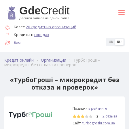
Gde
Credit
Десятки займов на одном сайте
Более
20 кредитных организаций
Кредиты в
городах
UK
RU
Блог
›
›
ТурбоГроші –
Кредит онлайн
Организации
микрокредит без отказа и проверок
«ТурбоГроші – микрокредит без
отказа и проверок»
20
Позиция
в рейтинге
2 отзыва
3
Сайт:
turbogroshi.com.ua