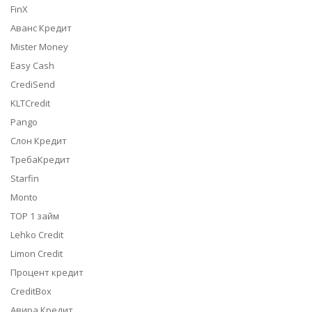
FinX
Аванс Кредит
Mister Money
Easy Cash
CrediSend
KLTCredit
Pango
Слон Кредит
ТребаКредит
Starfin
Monto
TOP 1 займ
Lehko Credit
Limon Credit
Процент кредит
CreditBox
Авира Кредит