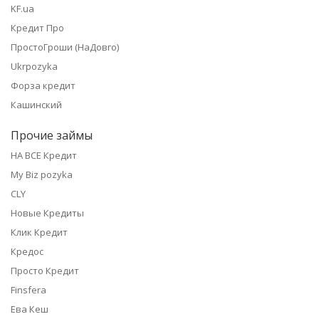
KF.ua
Кредит Про
ПростоГроши (НаДовго)
Ukrpozyka
Форза кредит
Кашинский
Прочие займы
НА ВСЕ Кредит
My Biz pozyka
CLY
Новые Кредиты
Клик Кредит
Кредос
Просто Кредит
Finsfera
Ева Кеш