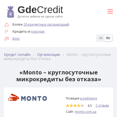
Gde
Credit
Десятки займов на одном сайте
Более
20 кредитных организаций
Кредиты в
городах
UK
RU
Блог
›
›
Monto – круглосуточные
Кредит онлайн
Организации
микрокредиты без отказа
«Monto – круглосуточные
микрокредиты без отказа»
6
Позиция
в рейтинге
2 отзыва
4.5
Сайт:
monto.com.ua