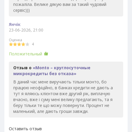
пожаліла. Велике дякую вам за такий чудовий
сервіс)))
Янчік
23-06-2026, 21:00
Оценка
4
Положительный
Отзыв о
«Monto – круглосуточные
микрокредиты без отказа»
В даний час мене виручають тільки монто, бо
працюю неофіційно, в банках кредити не дають а
тут я яляюсь клієнтом вже другий рік, виплачую
вчасно, вже і суму мені велику предлагають, та я
беру тільки те що можу повернути. Процент не
маленький, але дають гроши завжди.
Оставить отзыв