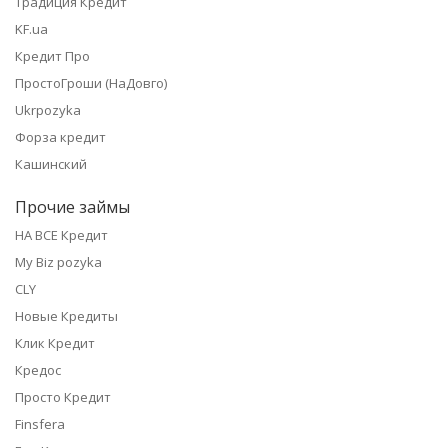
Традиция Кредит
KF.ua
Кредит Про
ПростоГроши (НаДовго)
Ukrpozyka
Форза кредит
Кашинский
Прочие займы
НА ВСЕ Кредит
My Biz pozyka
CLY
Новые Кредиты
Клик Кредит
Кредос
Просто Кредит
Finsfera