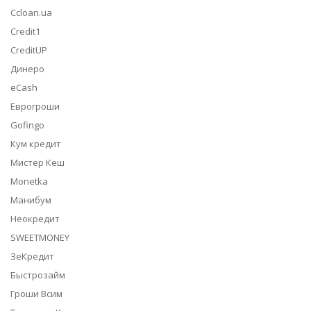
Ccloan.ua
Credit1
CreditUP
Динеро
eCash
Еврогроши
Gofingo
Кум кредит
Мистер Кеш
Monetka
Манибум
Неокредит
SWEETMONEY
ЗеКредит
Быстрозайм
Гроши Всим