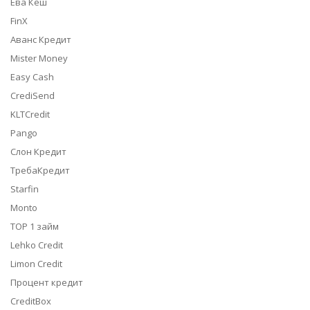
Ева Кеш
FinX
Аванс Кредит
Mister Money
Easy Cash
CrediSend
KLTCredit
Pango
Слон Кредит
ТребаКредит
Starfin
Monto
TOP 1 займ
Lehko Credit
Limon Credit
Процент кредит
CreditBox