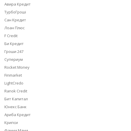
Авира Кредит
ТурбоГроші
Сан Кредит
Лоан Плюс
F Credit
Би Кредит
Гроши 247
Супериум
Rocket Money
Finmarket
LightCredo
Ranok Credit
Бит Капитал
Юнекс Банк
Ариба Кредит
Крипси
Фанни Мани