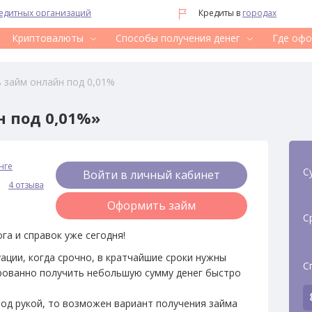
редитных организаций
Кредиты в
городах
Криптовалюты
Способы получения денег
Где офо
ь займ онлайн под 0,01%
н под 0,01%»
нге
С
Войти в личный кабинет
4 отзыва
Оформить займ
С
га и справок уже сегодня!
уации, когда срочно, в кратчайшие сроки нужны
С
ированно получить небольшую сумму денег быстро
 под рукой, то возможен вариант получения займа