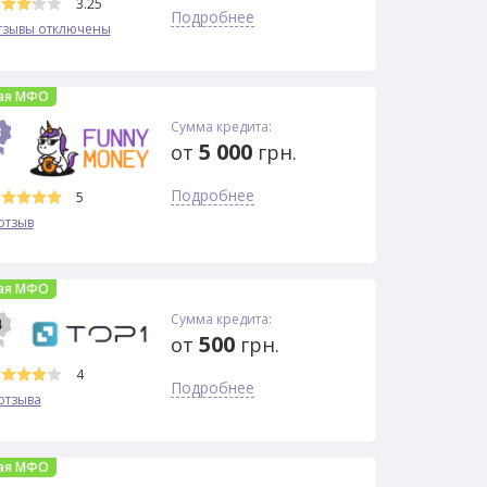
3.25
Подробнее
тзывы отключены
ая МФО
Сумма кредита:
3
5 000
от
грн.
Подробнее
5
отзыв
ая МФО
Сумма кредита:
4
500
от
грн.
4
Подробнее
отзыва
ая МФО