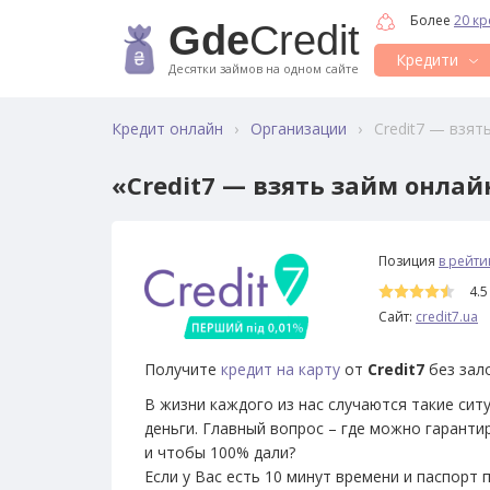
Более
20 к
Gde
Credit
Кредити
Десятки займов на одном сайте
›
›
Credit7 — взят
Кредит онлайн
Организации
«Credit7 — взять займ онлай
Позиция
в рейти
45
4.5
Сайт:
credit7.ua
Получите
кредит на карту
от
Credit7
без зало
В жизни каждого из нас случаются такие сит
деньги. Главный вопрос – где можно гарант
и чтобы 100% дали?
Если у Вас есть 10 минут времени и паспорт