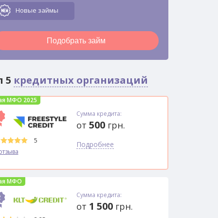
Новые займы
Подобрать займ
п 5
кредитных организаций
ая МФО 2025
Сумма кредита:
1
500
от
грн.
5
Подробнее
отзыва
ая МФО
Сумма кредита:
2
1 500
от
грн.