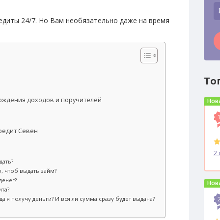
едиты 24/7. Но Вам необязательно даже на время
То
рждения доходов и поручителей
Нов
Кредит Севен
2 
дать?
, чтоб выдать займ?
денег?
Нов
ита?
да я получу деньги? И вся ли сумма сразу будет выдана?