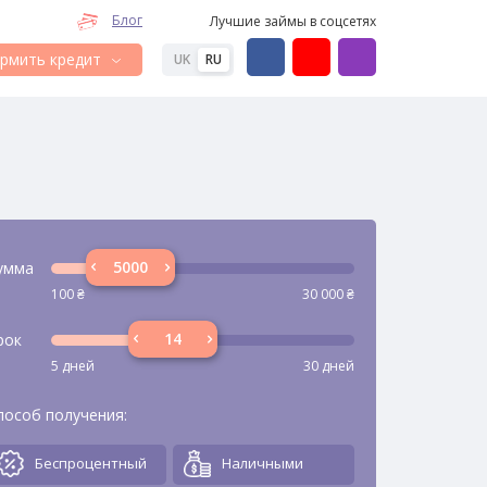
Блог
Лучшие займы в соцсетях
рмить кредит
UK
RU
умма
100
₴
30 000
₴
рок
5 дней
30 дней
пособ получения:
Беспроцентный
Наличными