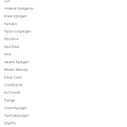
CLY
Новые Кредиты
Клик Кредит
Кредос
Просто Кредит
Finsfera
Ева Кеш
FinX
Аванс Кредит
Mister Money
Easy Cash
CrediSend
KLTCredit
Pango
Слон Кредит
ТребаКредит
Starfin