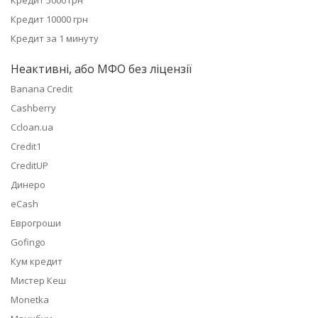
Кредит 5000 грн
Кредит 10000 грн
Кредит за 1 минуту
Неактивні, або МФО без ліцензії
Banana Credit
Cashberry
Ccloan.ua
Credit1
CreditUP
Динеро
eCash
Еврогроши
Gofingo
Кум кредит
Мистер Кеш
Monetka