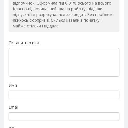
відпочинок. Оформила під 0,01% всього на всього.
Класно відпочила, вийшла на роботу, віддали
відпускні і я розрахувалася за кредит. Без проблем і
якихось сюрпризів. Скільки казали з початку і
майже стільки і віддала
Оставить отзыв
Имя
Email