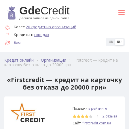
Gde
Credit
Десятки займов на одном сайте
Более
20 кредитных организаций
Кредиты в
городах
UK
RU
Блог
›
›
Firstcredit — кредит на
Кредит онлайн
Организации
карточку без отказа до 20000 грн
«Firstcredit — кредит на карточку
без отказа до 20000 грн»
22
Позиция
в рейтинге
2 отзыва
4
Сайт:
firstcredit.com.ua