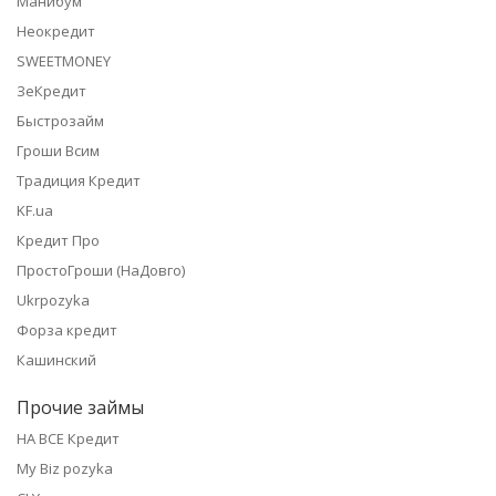
Манибум
Неокредит
SWEETMONEY
ЗеКредит
Быстрозайм
Гроши Всим
Традиция Кредит
KF.ua
Кредит Про
ПростоГроши (НаДовго)
Ukrpozyka
Форза кредит
Кашинский
Прочие займы
НА ВСЕ Кредит
My Biz pozyka