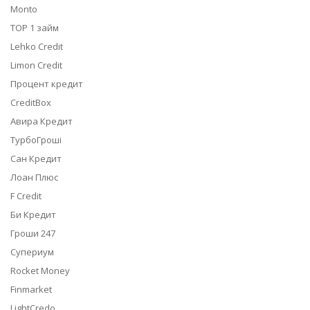
Monto
TOP 1 займ
Lehko Credit
Limon Credit
Процент кредит
CreditBox
Авира Кредит
ТурбоГроші
Сан Кредит
Лоан Плюс
F Credit
Би Кредит
Гроши 247
Супериум
Rocket Money
Finmarket
LightCredo