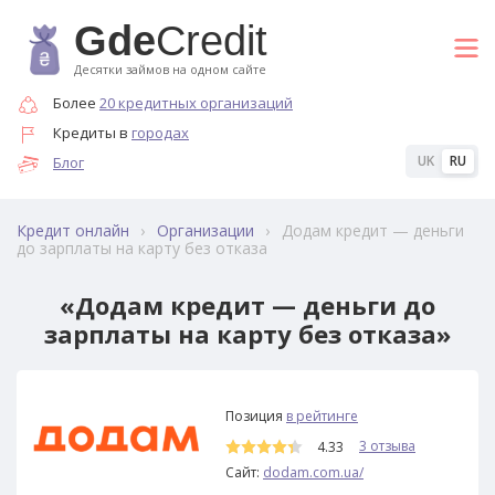
Gde
Credit
Десятки займов на одном сайте
Более
20 кредитных организаций
Кредиты в
городах
UK
RU
Блог
›
›
Додам кредит — деньги
Кредит онлайн
Организации
до зарплаты на карту без отказа
«Додам кредит — деньги до
зарплаты на карту без отказа»
Позиция
в рейтинге
3 отзыва
4.33
Сайт:
dodam.com.ua/