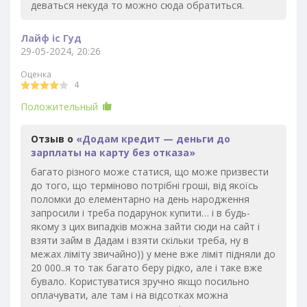
деваться некуда то можно сюда обратиться.
Лайф іс Гуд
29-05-2024, 20:26
Оценка
4
Положительный
Отзыв о
«Додам кредит — деньги до
зарплаты на карту без отказа»
багато різного може статися, що може призвести
до того, що терміново потрібні гроші, від якоїсь
поломки до елементарно на день народження
запросили і треба подарунок купити… і в будь-
якому з цих випадків можна зайти сюди на сайт і
взяти займ в Дадам і взяти скільки треба, ну в
межах ліміту звичайно)) у мене вже ліміт підняли до
20 000..я то так багато беру рідко, але і таке вже
бувало. Користуватися зручно якщо посильно
оплачувати, але там і на відсотках можна