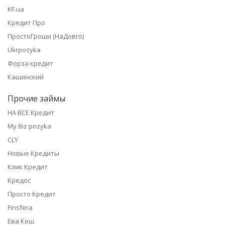
KF.ua
Кредит Про
ПростоГроши (НаДовго)
Ukrpozyka
Форза кредит
Кашинский
Прочие займы
НА ВСЕ Кредит
My Biz pozyka
CLY
Новые Кредиты
Клик Кредит
Кредос
Просто Кредит
Finsfera
Ева Кеш