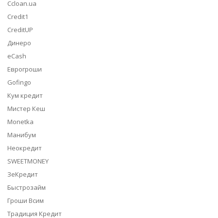
Ccloan.ua
Credit1
CreditUP
Динеро
eCash
Еврогроши
Gofingo
Кум кредит
Мистер Кеш
Monetka
Манибум
Неокредит
SWEETMONEY
ЗеКредит
Быстрозайм
Гроши Всим
Традиция Кредит