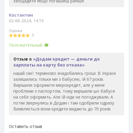
заощадити якщо погашаєш раніше.
Костантин
02-06-2024, 14:19
Оценка
5
Положительный
Отзыв о
«Додам кредит — деньги до
зарплаты на карту без отказа»
нашій сім'ї терміново знадобились гроші. В Україні
залишились тільки ми з бабусею, їй 67 років.
Вирішили оформити мікрокредит, але у мене
проблеми з паспортом, тому вирішили шо бабуся
на себе оформить. Але їй ніде не погоджували. А
потім звернулись в Додам і там одобрили одразу.
Виявляється вони кредити видають до 70 років.
Оставить отзыв