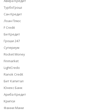
Авира Кредит
ТурбоГроші
Сан Кредит
Лоан Плюс
F Credit
Би Кредит
Гроши 247
Супериум
Rocket Money
Finmarket
LightCredo
Ranok Credit
Бит Капитал
Юнекс Банк
Ариба Кредит
Крипси
Фанни Мани