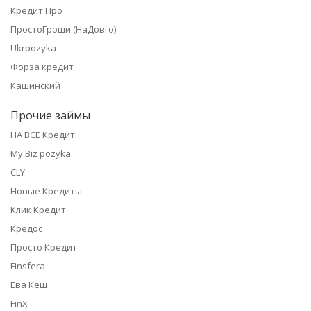
Кредит Про
ПростоГроши (НаДовго)
Ukrpozyka
Форза кредит
Кашинский
Прочие займы
НА ВСЕ Кредит
My Biz pozyka
CLY
Новые Кредиты
Клик Кредит
Кредос
Просто Кредит
Finsfera
Ева Кеш
FinX