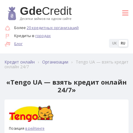
Gde
Credit
Десятки займов на одном сайте
Более
20 кредитных организаций
Кредиты в
городах
UK
RU
Блог
›
›
Tengo UA — взять кредит
Кредит онлайн
Организации
онлайн 24/7
«Tengo UA — взять кредит онлайн
24/7»
51
Позиция
в рейтинге