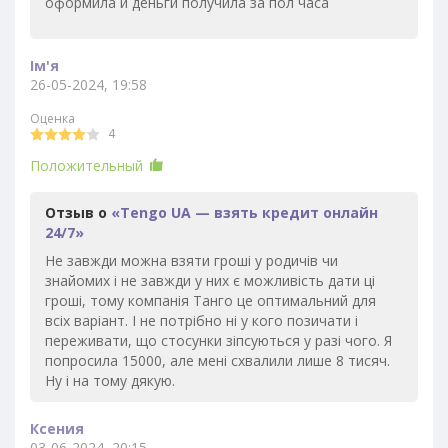
оформила и деньги получила за пол часа
Ім'я
26-05-2024, 19:58
Оценка
4
Положительный
Отзыв о
«Tengo UA — взять кредит онлайн
24/7»
Не завжди можна взяти гроші у родичів чи
знайомих і не завжди у них є можливість дати ці
гроші, тому компанія Танго це оптимальний для
всіх варіант. І не потрібно ні у кого позичати і
переживати, що стосунки зіпсуються у разі чого. Я
попросила 15000, але мені схвалили лише 8 тисяч.
Ну і на тому дякую.
Ксения
03-06-2024, 20:15