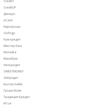
Credit1
CreditUP
Динеро
eCash
Еврогроши
Gofingo
Кум кредит
Мистер Кеш
Monetka
Манибум
Неокредит
SWEETMONEY
ЗеКредит
Быстрозайм
Гроши Всим
Традиция Кредит
KF.ua