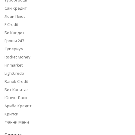
Сан Кредит
Лоан Плюс
F Credit
Би Кредит
Гроши 247
Супериум
Rocket Money
Finmarket
LightCredo
Ranok Credit
Бит Капитал
Юнекс Банк
Ариба Кредит
Крипси
Фанни Мани
Сервис