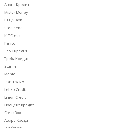
Аванс Кредит
Mister Money
Easy Cash
CrediSend
KLTCredit
Pango
Слон Кредит
ТребаКредит
Starfin
Monto
TOP 1 займ
Lehko Credit
Limon Credit
Процент кредит
CreditBox
Авира Кредит
ТурбоГроші